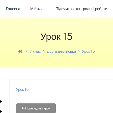
Головна
Мій клас
Підсумкові контрольні роботи
Урок 15
7 клас
Друга англійська
Урок 15
Урок 15