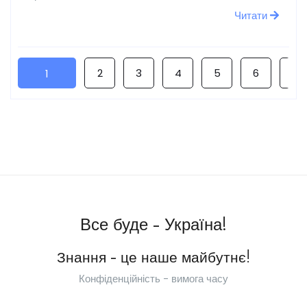
Читати
2
3
4
5
6
7
1
Все буде - Україна!
Знання - це наше майбутнє!
Конфіденційність - вимога часу