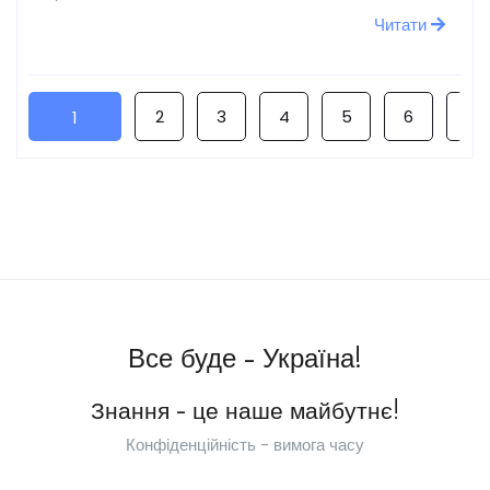
Читати
2
3
4
5
6
7
1
Все буде - Україна!
Знання - це наше майбутнє!
Конфіденційність - вимога часу