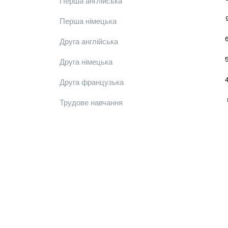
Перша англійська
Перша німецька
Друга англійська
Друга німецька
Друга французька
Трудове навчання