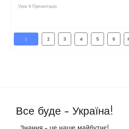
Урок 9 Презентація
2
3
4
5
6
1
Все буде - Україна!
Знання - це наше майбутнє!