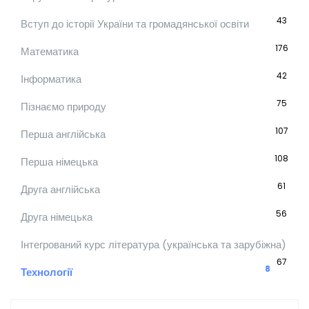
43
Вступ до історії України та громадянської освіти
176
Математика
42
Інформатика
75
Пізнаємо природу
107
Перша англійська
108
Перша німецька
61
Друга англійська
56
Друга німецька
Інтегрований курс література (українська та зарубіжна)
67
8
Технології