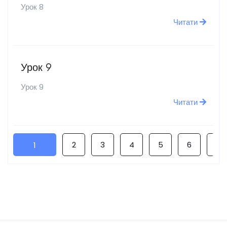
Урок 8
Читати
Урок 9
Урок 9
Читати
2
3
4
5
6
Нас
1