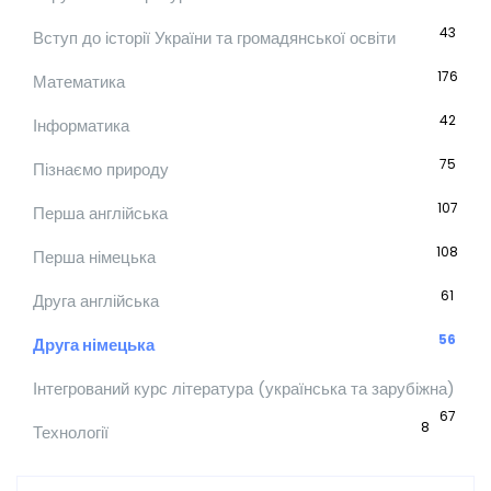
43
Вступ до історії України та громадянської освіти
176
Математика
42
Інформатика
75
Пізнаємо природу
107
Перша англійська
108
Перша німецька
61
Друга англійська
56
Друга німецька
Інтегрований курс література (українська та зарубіжна)
67
8
Технології