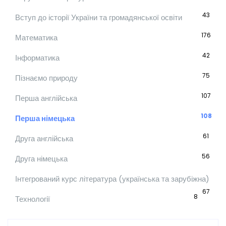
43
Вступ до історії України та громадянської освіти
176
Математика
42
Інформатика
75
Пізнаємо природу
107
Перша англійська
108
Перша німецька
61
Друга англійська
56
Друга німецька
Інтегрований курс література (українська та зарубіжна)
67
8
Технології