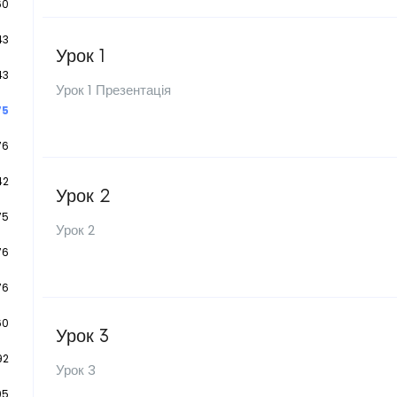
60
43
Урок 1
43
Урок 1 Презентація
75
76
42
Урок 2
75
Урок 2
76
76
60
Урок 3
92
Урок 3
95