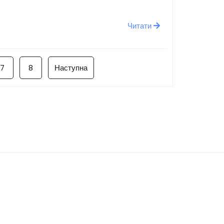
Читати
7
8
Наступна
Остання