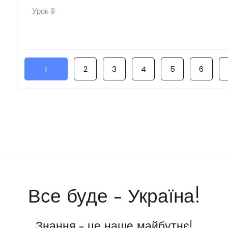
Урок 9
2
3
4
5
6
1
Все буде - Україна!
Знання - це наше майбутнє!