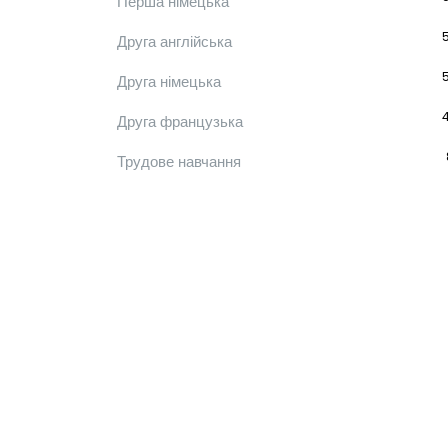
Перша німецька
Друга англійська
Друга німецька
Друга французька
Трудове навчання