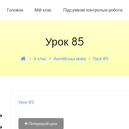
Головна
Мій клас
Підсумкові контрольні роботи
Урок 85
3 клас
Англійська мова
Урок 85
Урок 85