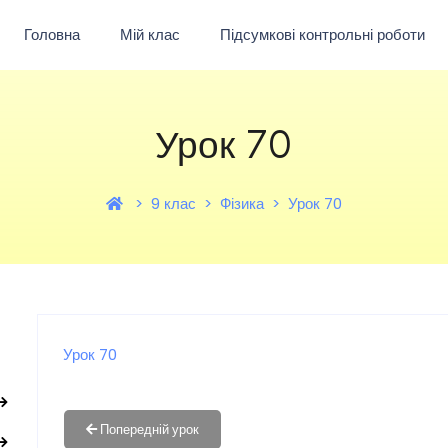
Головна
Мій клас
Підсумкові контрольні роботи
Урок 70
9 клас
Фізика
Урок 70
Урок 70