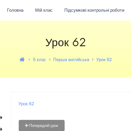
Головна
Мій клас
Підсумкові контрольні роботи
Урок 62
5 клас
Перша англійська
Урок 62
Урок 62