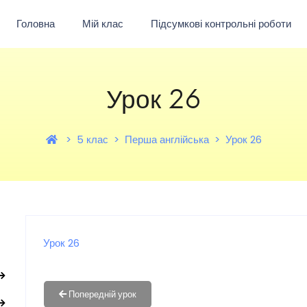
Головна
Мій клас
Підсумкові контрольні роботи
Урок 26
5 клас
Перша англійська
Урок 26
Урок 26