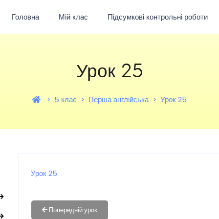
Головна
Мій клас
Підсумкові контрольні роботи
Урок 25
5 клас
Перша англійська
Урок 25
Урок 25