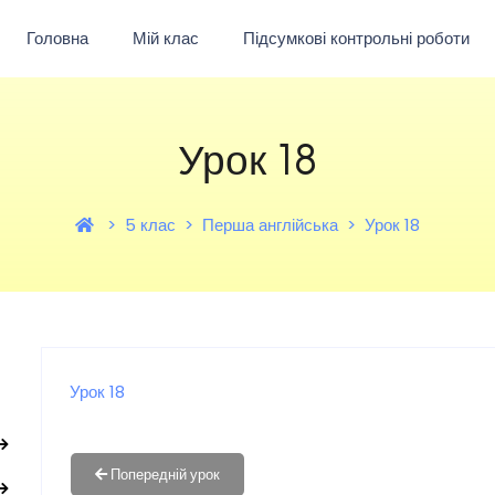
Головна
Мій клас
Підсумкові контрольні роботи
Урок 18
5 клас
Перша англійська
Урок 18
Урок 18