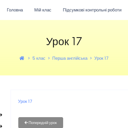
Головна
Мій клас
Підсумкові контрольні роботи
Урок 17
5 клас
Перша англійська
Урок 17
Урок 17