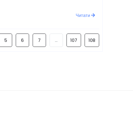
Читати
5
6
7
...
107
108
Наступна