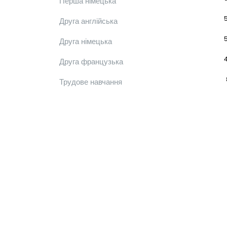
Перша німецька
Друга англійська
Друга німецька
Друга французька
Трудове навчання