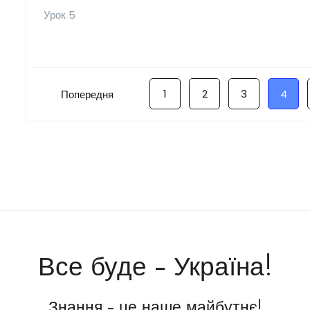
Урок 5
1
2
3
4
Попередня
Все буде - Україна!
Знання - це наше майбутнє!