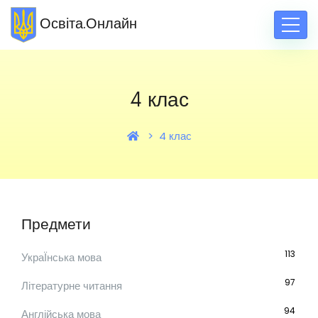
Освіта.Онлайн
4 клас
4 клас
Предмети
113
УкраЇнська мова
97
Літературне читання
94
Англійська мова