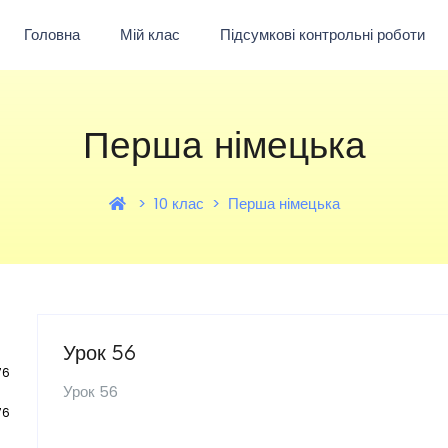
Головна
Мій клас
Підсумкові контрольні роботи
Перша німецька
10 клас
Перша німецька
Урок 56
76
Урок 56
76