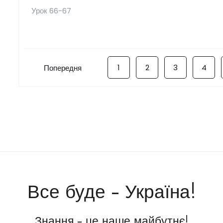
Урок 66-67
1
2
3
4
Попередня
Все буде - Україна!
Знання - це наше майбутнє!