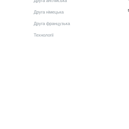
Друга англійська
Друга німецька
Друга французька
Технології